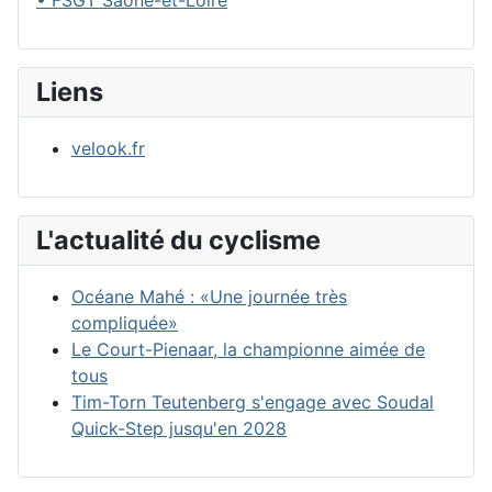
• FSGT Saône-et-Loire
Liens
velook.fr
L'actualité du cyclisme
Océane Mahé : «Une journée très
compliquée»
Le Court-Pienaar, la championne aimée de
tous
Tim-Torn Teutenberg s'engage avec Soudal
Quick-Step jusqu'en 2028