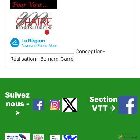
_____________________________ Conception-
Réalisation : Bernard Carré
Suivez
Section
nous -
VTT ->
>