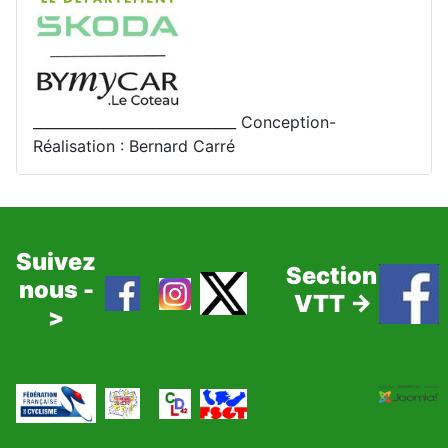
_____________________________ Conception-
Réalisation : Bernard Carré
Suivez
Section
nous -
VTT ->
>