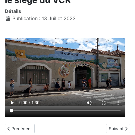
Détails
Publication : 13 Juillet 2023
Article précédent : Petite vidéo de nos amis hollandais
Article suiv
Précédent
Suivant