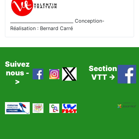
_____________________________ Conception-
Réalisation : Bernard Carré
Suivez
Section
nous -
VTT ->
>