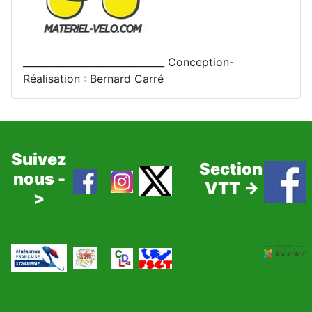
_____________________________ Conception-
Réalisation : Bernard Carré
Suivez
Section
nous -
VTT ->
>