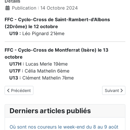
Détails
Publication : 14 Octobre 2024
FFC - Cyclo-Cross de Saint-Rambert-d'Albons
(2Drôme) le 12 octobre
U19 :
Léo Pignard 21ème
FFC - Cyclo-Cross de Montferrat (Isère) le 13
octobre
U17H :
Lucas Merle 19ème
U17F :
Célia Mathelin 6ème
U13 :
Clément Mathelin 7ème
Article précédent : Résultats du week-end du 19 au 20 octobre 
Article suiv
Précédent
Suivant
Derniers articles publiés
Où sont nos coureurs le week-end du 8 au 9 août