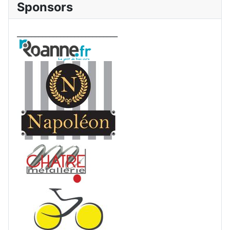
Sponsors
____________________________