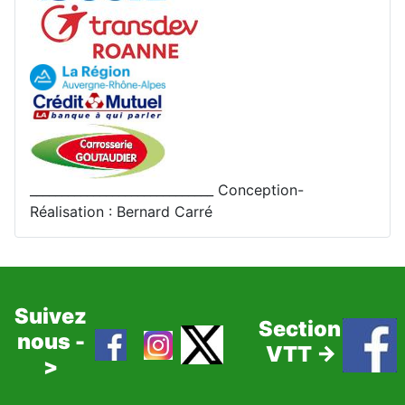
_____________________________ Conception-
Réalisation : Bernard Carré
Suivez
Section
nous -
VTT ->
>