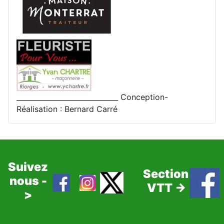
_____________________________ Conception-
Réalisation : Bernard Carré
Suivez
Section
nous -
VTT ->
>