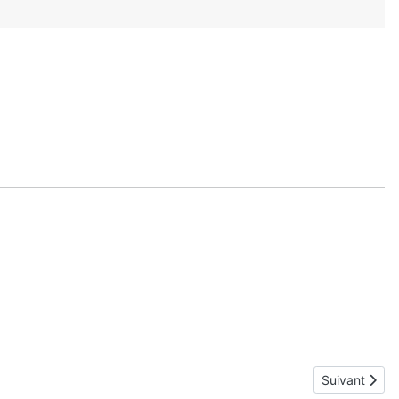
Article suivan
Suivant