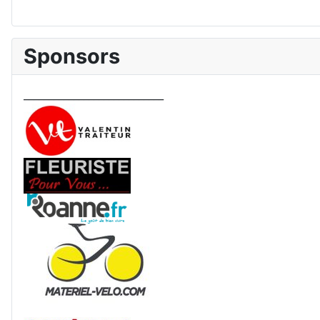
Sponsors
____________________________