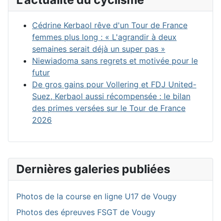
Cédrine Kerbaol rêve d'un Tour de France
femmes plus long : « L'agrandir à deux
semaines serait déjà un super pas »
Niewiadoma sans regrets et motivée pour le
futur
De gros gains pour Vollering et FDJ United-
Suez, Kerbaol aussi récompensée : le bilan
des primes versées sur le Tour de France
2026
Dernières galeries publiées
Photos de la course en ligne U17 de Vougy
Photos des épreuves FSGT de Vougy