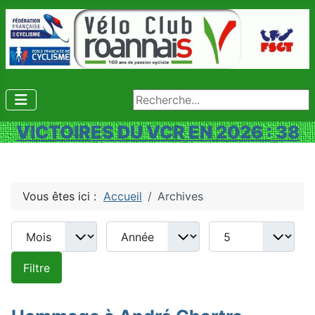
Rechercher
VICTOIRES DU VCR EN 2026 : 38
Vous êtes ici :
Accueil
Archives
Mois
Année
Afficher #
Filtres de recherche
Filtre