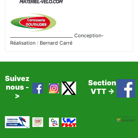
_____________________________ Conception-
Réalisation : Bernard Carré
Suivez
Section
nous -
VTT ->
>