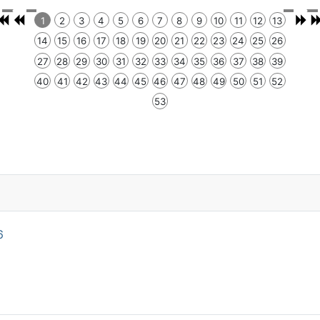
1
2
3
4
5
6
7
8
9
10
11
12
13
14
15
16
17
18
19
20
21
22
23
24
25
26
27
28
29
30
31
32
33
34
35
36
37
38
39
40
41
42
43
44
45
46
47
48
49
50
51
52
53
6