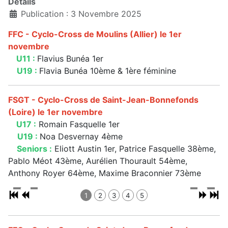
Détails
Publication : 3 Novembre 2025
FFC - Cyclo-Cross de Moulins (Allier) le 1er
novembre
U11 :
Flavius Bunéa 1er
U19 :
Flavia Bunéa 10ème & 1ère féminine
FSGT - Cyclo-Cross de Saint-Jean-Bonnefonds
(Loire) le 1er novembre
U17 :
Romain Fasquelle 1er
U19 :
Noa Desvernay 4ème
Seniors :
Eliott Austin 1er, Patrice Fasquelle 38ème,
Pablo Méot 43ème, Aurélien Thourault 54ème,
Anthony Royer 64ème, Maxime Braconnier 73ème
1
2
3
4
5