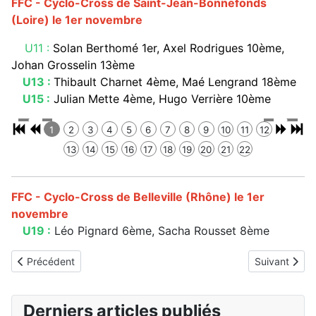
FFC - Cyclo-Cross de Saint-Jean-Bonnefonds
(Loire) le 1er novembre
U11 :
Solan Berthomé 1er, Axel Rodrigues 10ème,
Johan Grosselin 13ème
U13 :
Thibault Charnet 4ème, Maé Lengrand 18ème
U15 :
Julian Mette 4ème, Hugo Verrière 10ème
1
2
3
4
5
6
7
8
9
10
11
12
13
14
15
16
17
18
19
20
21
22
FFC - Cyclo-Cross de Belleville (Rhône) le 1er
novembre
U19 :
Léo Pignard 6ème, Sacha Rousset 8ème
Article précédent : Résultats du week-end du 8 au 11 novembre
Article suiva
Précédent
Suivant
Derniers articles publiés