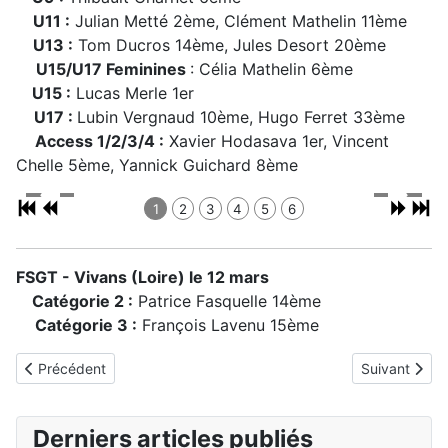
U11 :
Julian Metté 2ème, Clément Mathelin 11ème
U13 :
Tom Ducros 14ème, Jules Desort 20ème
U15/U17 Feminines
: Célia Mathelin 6ème
U15 :
Lucas Merle 1er
U17 :
Lubin Vergnaud 10ème, Hugo Ferret 33ème
Access 1/2/3/4 :
Xavier Hodasava 1er, Vincent
Chelle 5ème, Yannick Guichard 8ème
1
2
3
4
5
6
FSGT - Vivans (Loire) le 12 mars
Catégorie 2 :
Patrice Fasquelle 14ème
Catégorie 3 :
François Lavenu 15ème
Article précédent : Résultats du week-end du 18 au 19 mars 202
Article suiva
Précédent
Suivant
Derniers articles publiés