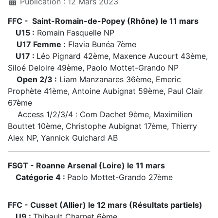
Publication : 12 Mars 2023
FFC - Saint-Romain-de-Popey (Rhône) le 11 mars
U15 :
Romain Fasquelle NP
U17 Femme :
Flavia Bunéa 7ème
U17 :
Léo Pignard 42ème, Maxence Aucourt 43ème,
Siloé Deloire 49ème, Paolo Mottet-Grando NP
Open 2/3 :
Liam Manzanares 36ème, Emeric
Prophète 41ème, Antoine Aubignat 59ème, Paul Clair
67ème
Access 1/2/3/4 : Com Dachet 9ème, Maximilien
Bouttet 10ème, Christophe Aubignat 17ème, Thierry
Alex NP, Yannick Guichard AB
FSGT - Roanne Arsenal (Loire) le 11 mars
Catégorie 4 :
Paolo Mottet-Grando 27ème
FFC - Cusset (Allier) le 12 mars (Résultats partiels)
U9 :
Thibault Charnet 6ème