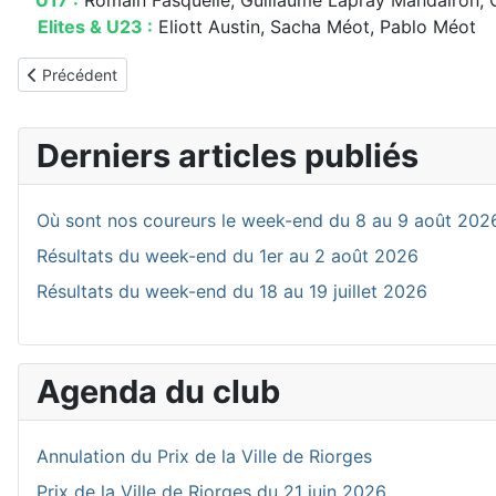
Elites & U23 :
Eliott Austin, Sacha Méot, Pablo Méot
Article précédent : Où sont nos coureurs le week-end du 25 au 
Précédent
Derniers articles publiés
Où sont nos coureurs le week-end du 8 au 9 août 202
Résultats du week-end du 1er au 2 août 2026
Résultats du week-end du 18 au 19 juillet 2026
Agenda du club
Annulation du Prix de la Ville de Riorges
Prix de la Ville de Riorges du 21 juin 2026