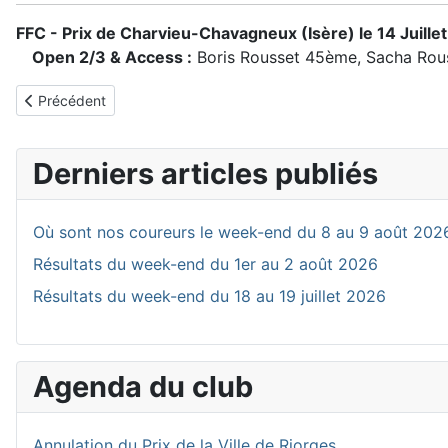
FFC - Prix de Charvieu-Chavagneux (Isère) le 14 Juillet
Open 2/3 & Access :
Boris Rousset 45ème, Sacha Rou
Article précédent : Où sont nos coureurs le week-end du 11 au 
Précédent
Derniers articles publiés
Où sont nos coureurs le week-end du 8 au 9 août 202
Résultats du week-end du 1er au 2 août 2026
Résultats du week-end du 18 au 19 juillet 2026
Agenda du club
Annulation du Prix de la Ville de Riorges