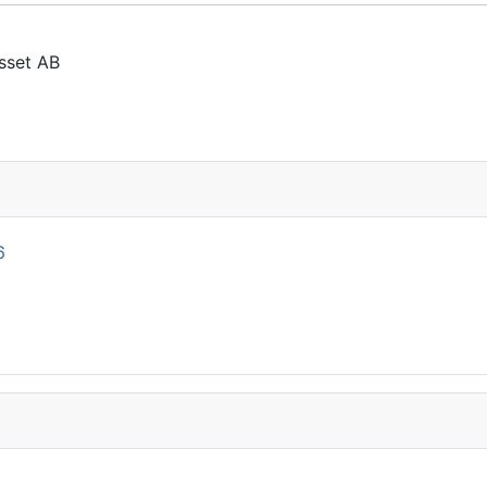
sset AB
12 octobre 2025
6